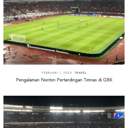
FEBRUARI 1, 2025
TRAVEL
Pengalaman Nonton Pertandingan Timnas di GBK