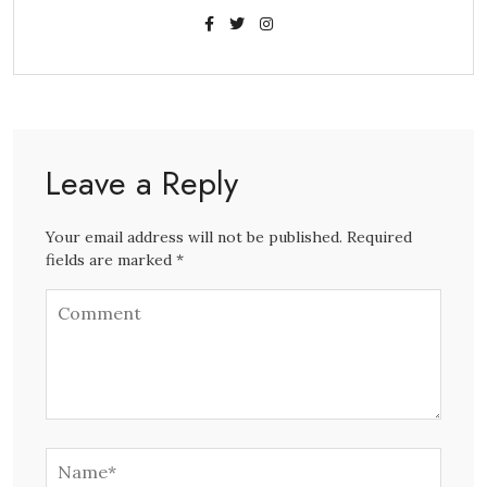
Leave a Reply
Your email address will not be published. Required
fields are marked *