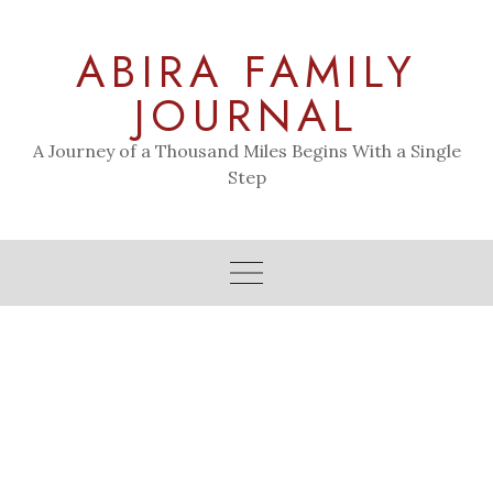
Skip
to
ABIRA FAMILY
content
JOURNAL
A Journey of a Thousand Miles Begins With a Single
Step