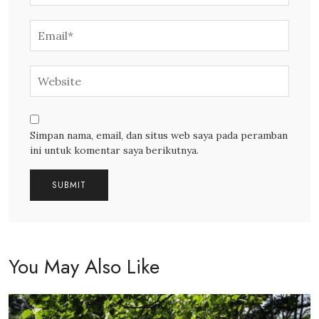
Simpan nama, email, dan situs web saya pada peramban
ini untuk komentar saya berikutnya.
You May Also Like