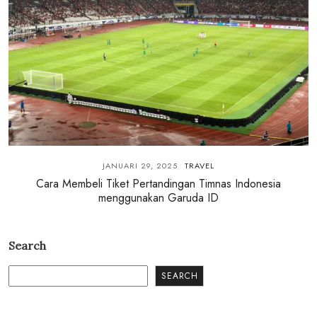
JANUARI 29, 2025
TRAVEL
Cara Membeli Tiket Pertandingan Timnas Indonesia
menggunakan Garuda ID
Search
SEARCH