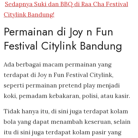
Sedapnya Suki dan BBQ di Raa Cha Festival
Citylink Bandung!
Permainan di Joy n Fun
Festival Citylink Bandung
Ada berbagai macam permainan yang
terdapat di Joy n Fun Festival Citylink,
seperti permainan pretend play menjadi
koki, pemadam kebakaran, polisi, atau kasir.
Tidak hanya itu, di sini juga terdapat kolam
bola yang dapat menambah keseruan, selain
itu di sini juga terdapat kolam pasir yang