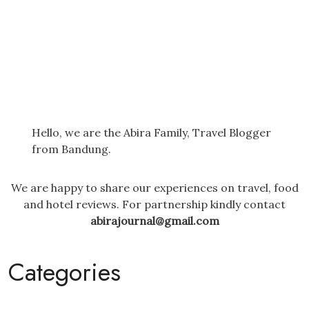
Hello, we are the Abira Family, Travel Blogger
from Bandung.
We are happy to share our experiences on travel, food
and hotel reviews. For partnership kindly contact
abirajournal@gmail.com
Categories