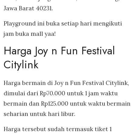
Jawa Barat 40231.
Playground ini buka setiap hari mengikuti
jam buka mall yaa!
Harga Joy n Fun Festival
Citylink
Harga bermain di Joy n Fun Festival Citylink,
dimulai dari Rp70.000 untuk 1 jam waktu
bermain dan Rp125.000 untuk waktu bermain
seharian untuk hari libur.
Harga tersebut sudah termasuk tiket 1