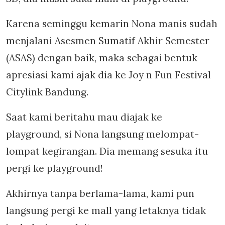
Karena seminggu kemarin Nona manis sudah
menjalani Asesmen Sumatif Akhir Semester
(ASAS) dengan baik, maka sebagai bentuk
apresiasi kami ajak dia ke Joy n Fun Festival
Citylink Bandung.
Saat kami beritahu mau diajak ke
playground, si Nona langsung melompat-
lompat kegirangan. Dia memang sesuka itu
pergi ke playground!
Akhirnya tanpa berlama-lama, kami pun
langsung pergi ke mall yang letaknya tidak