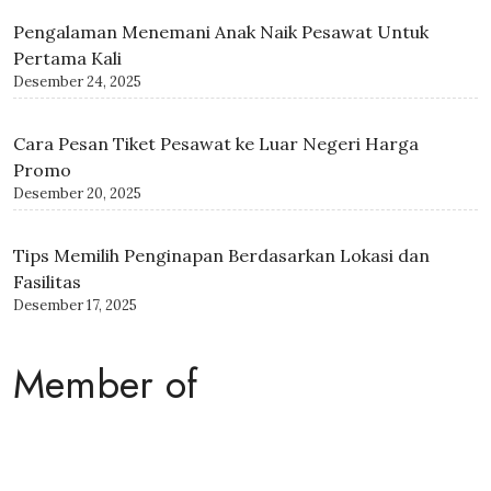
Pengalaman Menemani Anak Naik Pesawat Untuk
Pertama Kali
Desember 24, 2025
Cara Pesan Tiket Pesawat ke Luar Negeri Harga
Promo
Desember 20, 2025
Tips Memilih Penginapan Berdasarkan Lokasi dan
Fasilitas
Desember 17, 2025
Member of