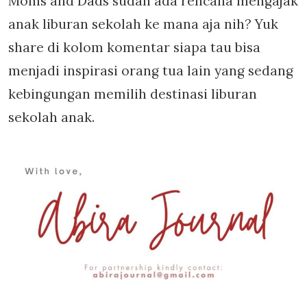
Moms and Dads sudah ada rencana mengajak
anak liburan sekolah ke mana aja nih? Yuk
share di kolom komentar siapa tau bisa
menjadi inspirasi orang tua lain yang sedang
kebingungan memilih destinasi liburan
sekolah anak.