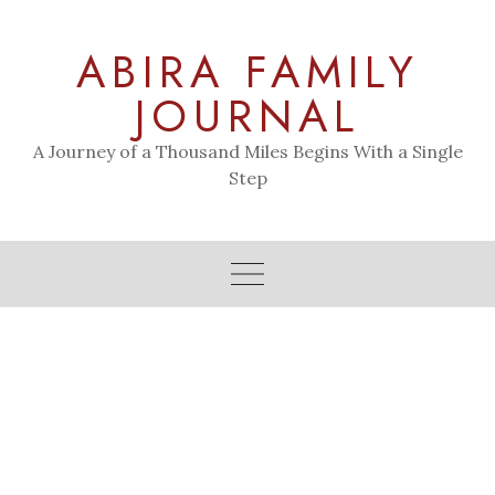
Skip
to
ABIRA FAMILY
content
JOURNAL
A Journey of a Thousand Miles Begins With a Single
Step