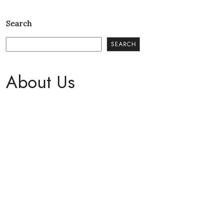
Search
SEARCH
About Us