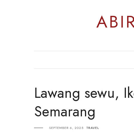
Skip
to
ABI
content
Lawang sewu, Ik
Semarang
SEPTEMBER 6, 2025
TRAVEL