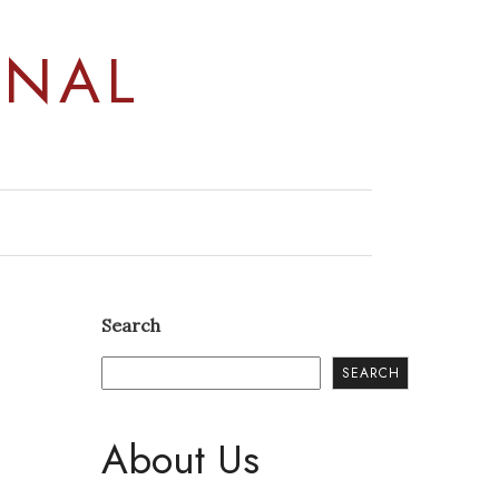
RNAL
Search
SEARCH
About Us