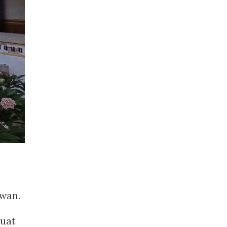
awan.
buat