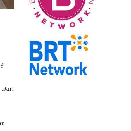
ng
 Dari
an