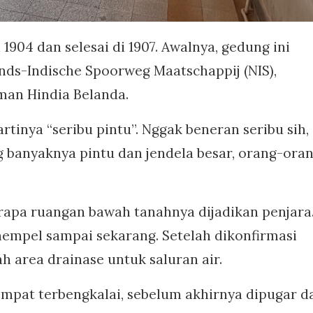
904 dan selesai di 1907. Awalnya, gedung ini
nds-Indische Spoorweg Maatschappij (NIS),
aman Hindia Belanda.
rtinya “seribu pintu”. Nggak beneran seribu sih,
ng banyaknya pintu dan jendela besar, orang-ora
apa ruangan bawah tanahnya dijadikan penjara.
 nempel sampai sekarang. Setelah dikonfirmasi
h area drainase untuk saluran air.
empat terbengkalai, sebelum akhirnya dipugar d