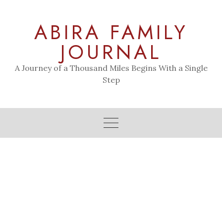
Skip
to
ABIRA FAMILY
content
JOURNAL
A Journey of a Thousand Miles Begins With a Single
Step