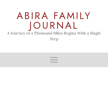
Skip
to
ABIRA FAMILY
content
JOURNAL
A Journey of a Thousand Miles Begins With a Single
Step