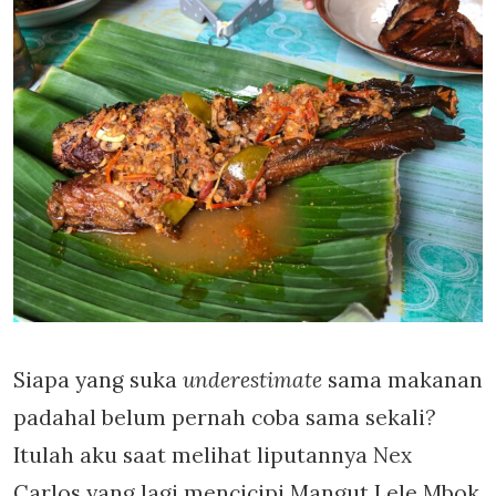
Siapa yang suka
underestimate
sama makanan
padahal belum pernah coba sama sekali?
Itulah aku saat melihat liputannya Nex
Carlos yang lagi mencicipi Mangut Lele Mbok