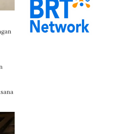
ngan
n
usana