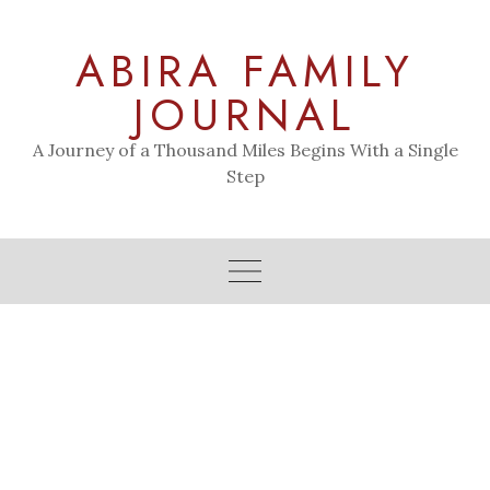
Skip
to
ABIRA FAMILY
content
JOURNAL
A Journey of a Thousand Miles Begins With a Single
Step