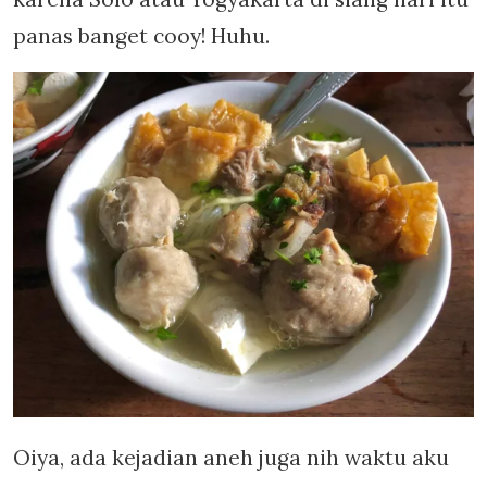
panas banget cooy! Huhu.
Oiya, ada kejadian aneh juga nih waktu aku