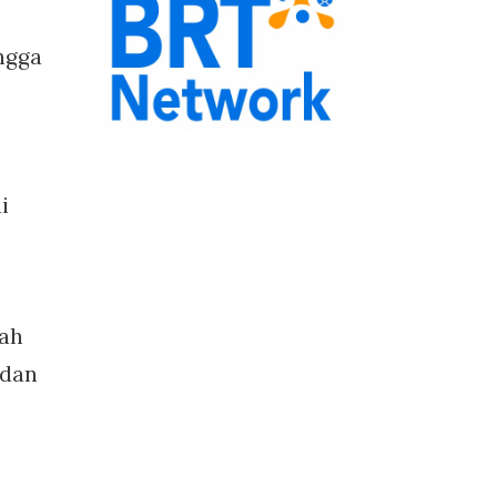
ngga
i
lah
edan