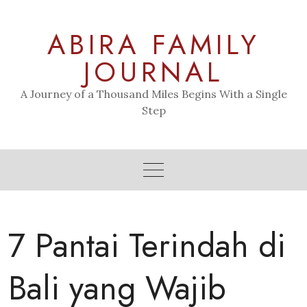
Skip
to
ABIRA FAMILY
content
JOURNAL
A Journey of a Thousand Miles Begins With a Single
Step
7 Pantai Terindah di
Bali yang Wajib