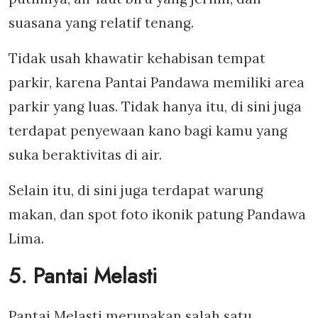
suasana yang relatif tenang.
Tidak usah khawatir kehabisan tempat
parkir, karena Pantai Pandawa memiliki area
parkir yang luas. Tidak hanya itu, di sini juga
terdapat penyewaan kano bagi kamu yang
suka beraktivitas di air.
Selain itu, di sini juga terdapat warung
makan, dan spot foto ikonik patung Pandawa
Lima.
5. Pantai Melasti
Pantai Melasti merupakan salah satu