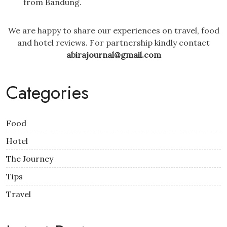
from Bandung.
We are happy to share our experiences on travel, food
and hotel reviews. For partnership kindly contact
abirajournal@gmail.com
Categories
Food
Hotel
The Journey
Tips
Travel