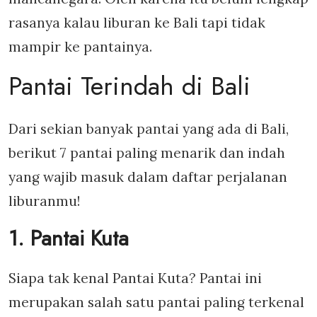
rasanya kalau liburan ke Bali tapi tidak
mampir ke pantainya.
Pantai Terindah di Bali
Dari sekian banyak pantai yang ada di Bali,
berikut 7 pantai paling menarik dan indah
yang wajib masuk dalam daftar perjalanan
liburanmu!
1. Pantai Kuta
Siapa tak kenal Pantai Kuta? Pantai ini
merupakan salah satu pantai paling terkenal