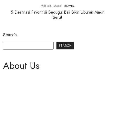
MEI 28, 2025
TRAVEL
5 Destinasi Favorit di Bedugul Bali Bikin Liburan Makin
Seru!
Search
SEARCH
About Us