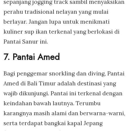
sepanjang jogging track sambil menyaksikan
perahu tradisional nelayan yang mulai
berlayar. Jangan lupa untuk menikmati
kuliner sup ikan terkenal yang berlokasi di
Pantai Sanur ini.
7. Pantai Amed
Bagi penggemar snorkling dan diving, Pantai
Amed di Bali Timur adalah destinasi yang
wajib dikunjungi. Pantai ini terkenal dengan
keindahan bawah lautnya. Terumbu
karangnya masih alami dan berwarna-warni,
serta terdapat bangkai kapal Jepang