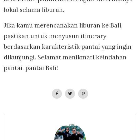
lokal selama liburan.
Jika kamu merencanakan liburan ke Bali,
pastikan untuk menyusun itinerary
berdasarkan karakteristik pantai yang ingin
dikunjungi. Selamat menikmati keindahan
pantai-pantai Bali!