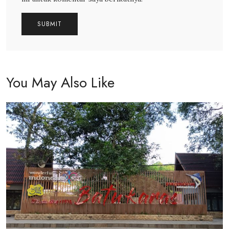
You May Also Like