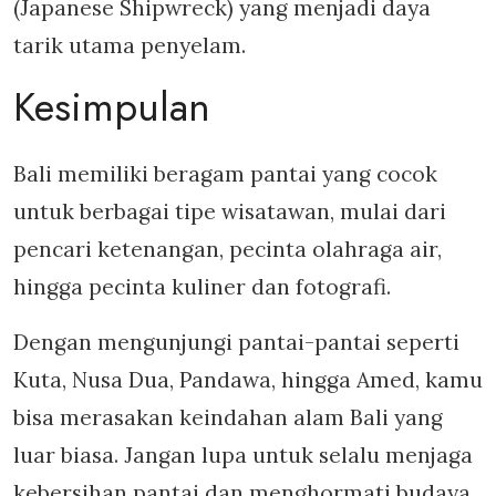
(Japanese Shipwreck) yang menjadi daya
tarik utama penyelam.
Kesimpulan
Bali memiliki beragam pantai yang cocok
untuk berbagai tipe wisatawan, mulai dari
pencari ketenangan, pecinta olahraga air,
hingga pecinta kuliner dan fotografi.
Dengan mengunjungi pantai-pantai seperti
Kuta, Nusa Dua, Pandawa, hingga Amed, kamu
bisa merasakan keindahan alam Bali yang
luar biasa. Jangan lupa untuk selalu menjaga
kebersihan pantai dan menghormati budaya